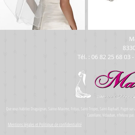
Ma
833
Tél. : 06 82 25 68 03 -
Que vous habitiez Draguignan, Sainte-Maxime, Fréjus, Saint-Tropez, Saint-Raphaël, Puget-sur-A
Castellane, Vidauban, n’hésitez pas
Mentions légales et Politique de confidentialité